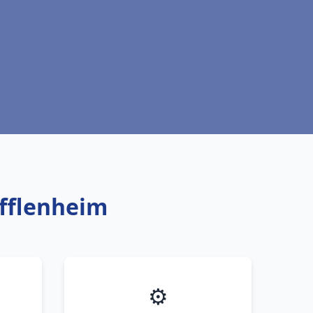
ufflenheim
⚙️