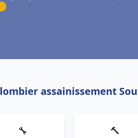
Plombier assainissement So
🔧
🔨