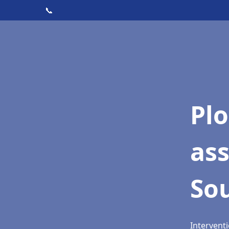
📞
Pl
as
So
Intervent