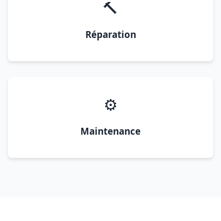
🔨
Réparation
⚙️
Maintenance