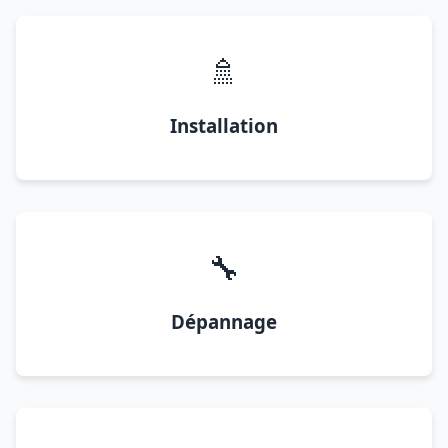
🚿
Installation
🔧
Dépannage