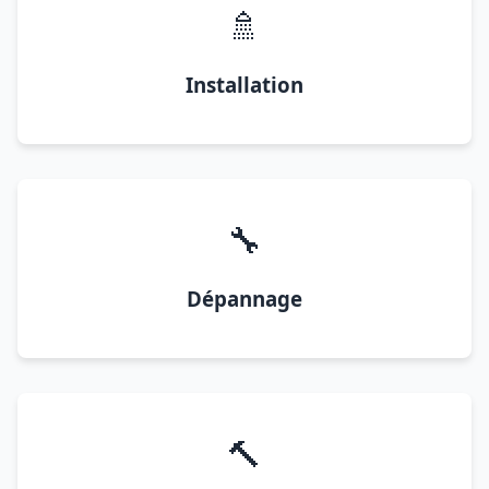
🚿
Installation
🔧
Dépannage
🔨