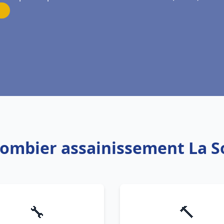
Plombier assainissement La S
🔧
🔨