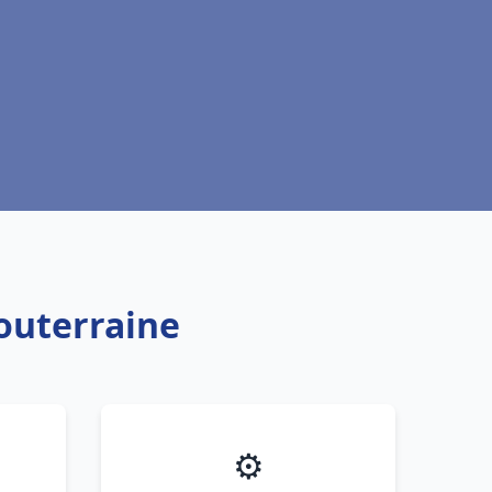
outerraine
⚙️