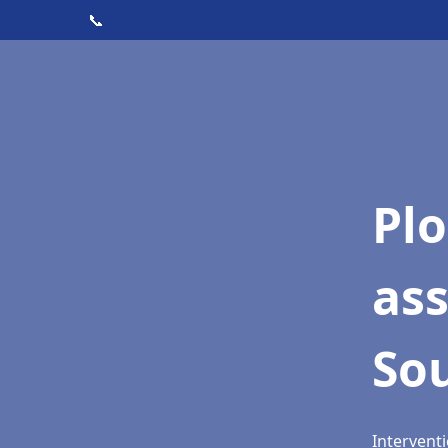
📞
Pl
as
So
Interventi