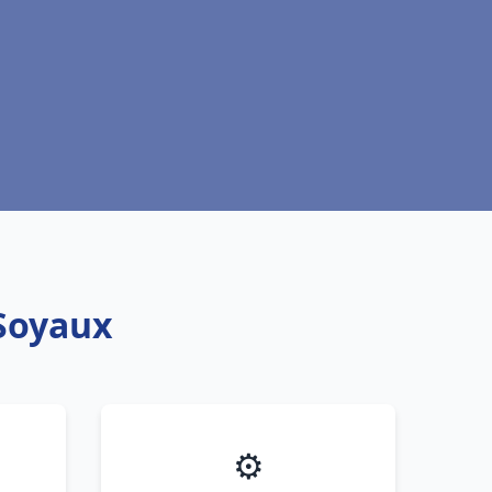
 Soyaux
⚙️