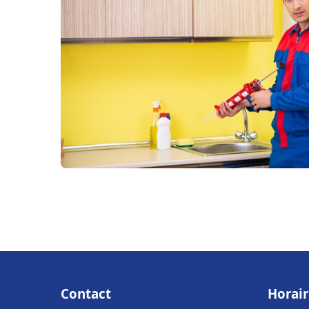
Contact
Horair