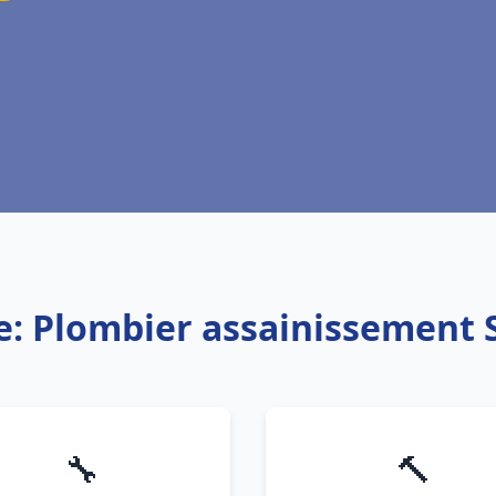
e: Plombier assainissement
🔧
🔨