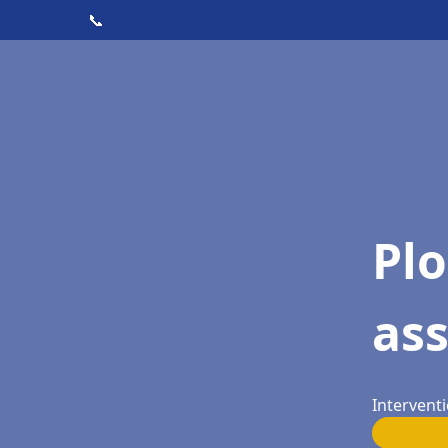
📞
Pl
as
Interventi