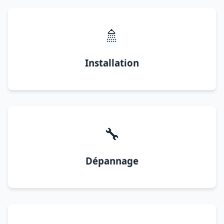
🚿
Installation
🔧
Dépannage