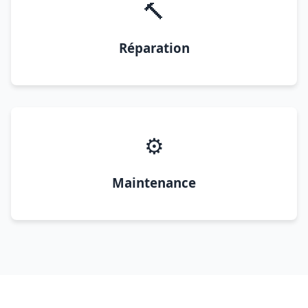
🔨
Réparation
⚙️
Maintenance