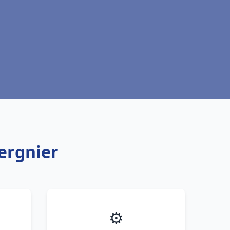
ergnier
⚙️