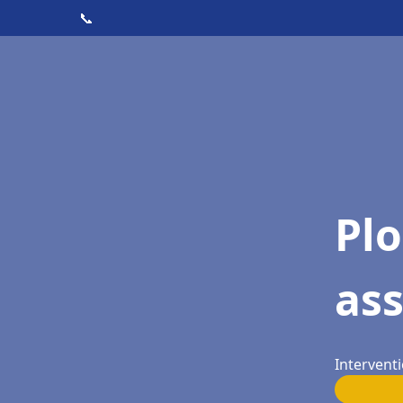
📞
Pl
as
Interventi