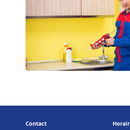
Contact
Horair