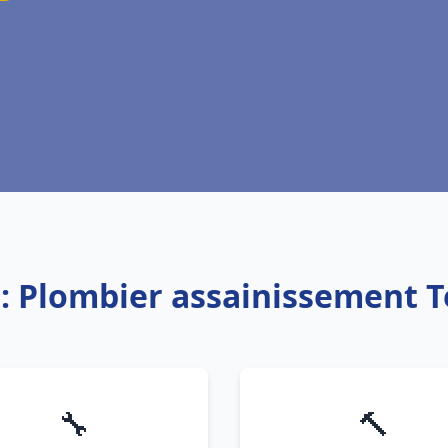
e: Plombier assainissement T
🔧
🔨