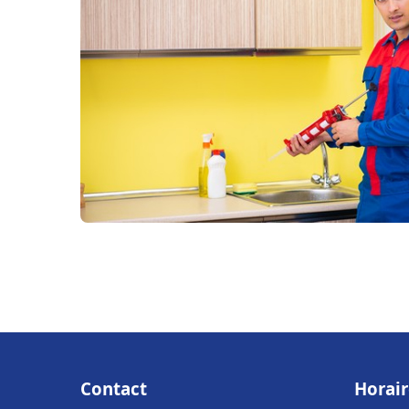
Contact
Horair