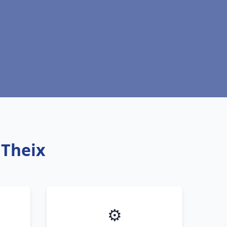
 Theix
⚙️