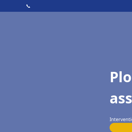
📞
Pl
as
Interventi