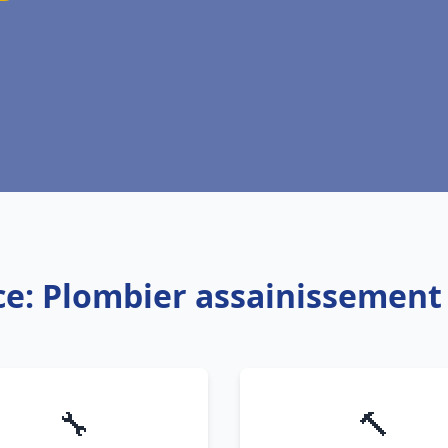
ce: Plombier assainissement
🔧
🔨