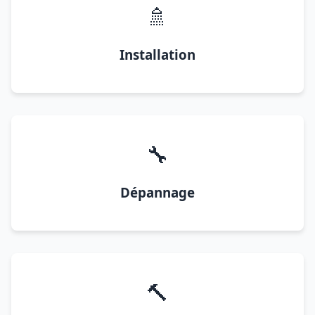
🚿
Installation
🔧
Dépannage
🔨