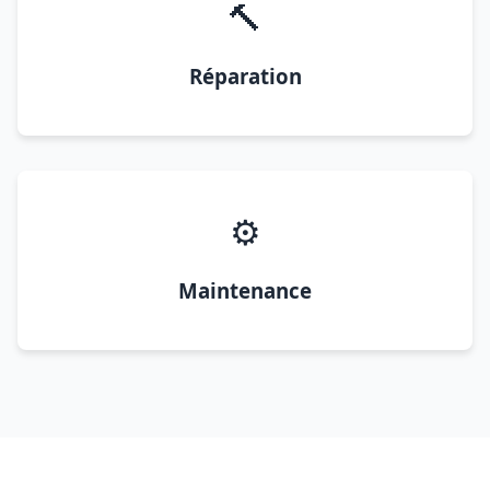
🔨
Réparation
⚙️
Maintenance