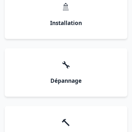
🚿
Installation
🔧
Dépannage
🔨