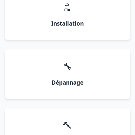
🚿
Installation
🔧
Dépannage
🔨