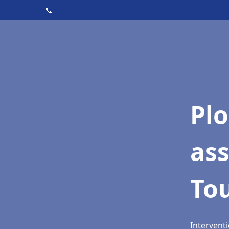
📞
Pl
as
To
Intervent