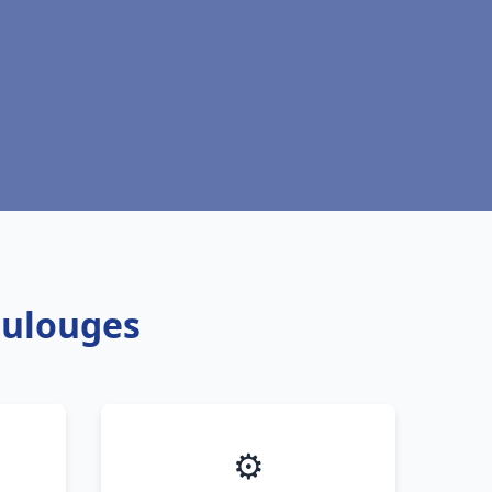
oulouges
⚙️