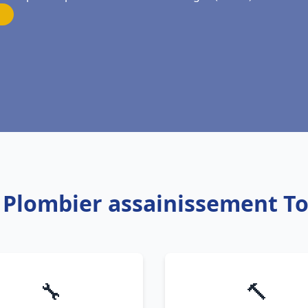
: Plombier assainissement T
🔧
🔨