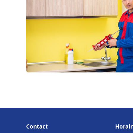
Contact
Horair