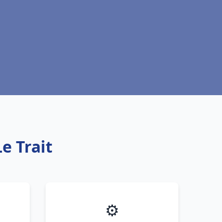
e Trait
⚙️