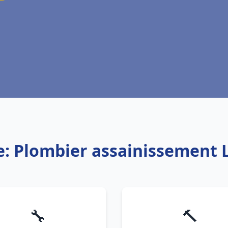
e: Plombier assainissement L
🔧
🔨