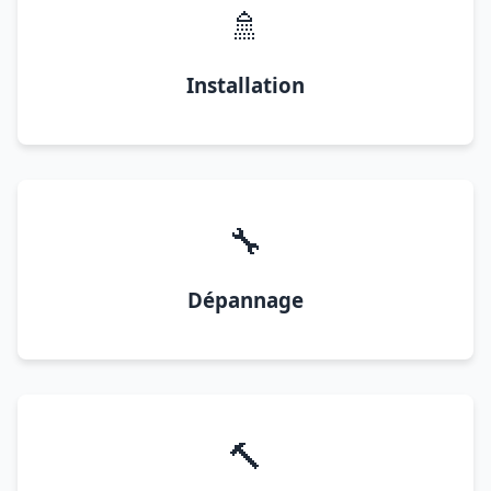
🚿
Installation
🔧
Dépannage
🔨