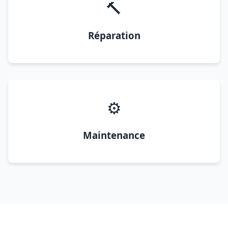
🔨
Réparation
⚙️
Maintenance