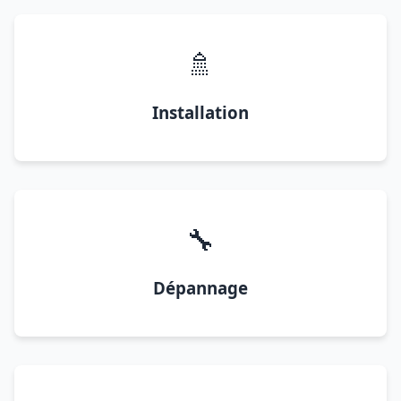
🚿
Installation
🔧
Dépannage