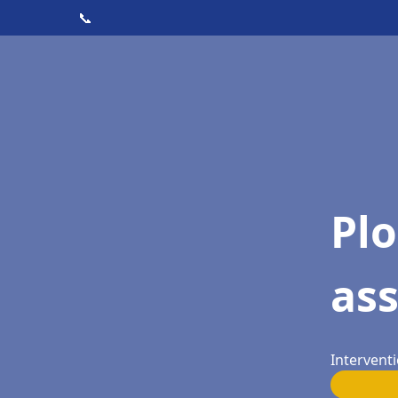
📞
Pl
as
Intervent