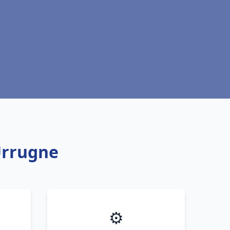
Urrugne
⚙️