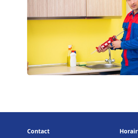
Contact
Horair