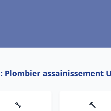
e: Plombier assainissement 
🔧
🔨