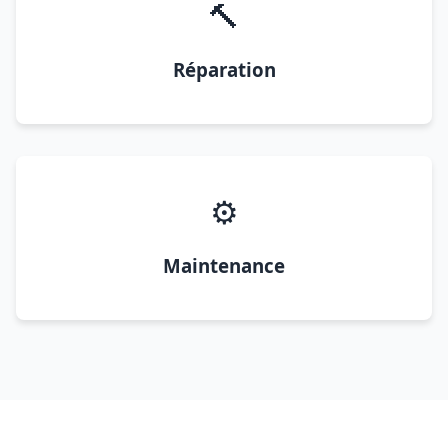
🔨
Réparation
⚙️
Maintenance