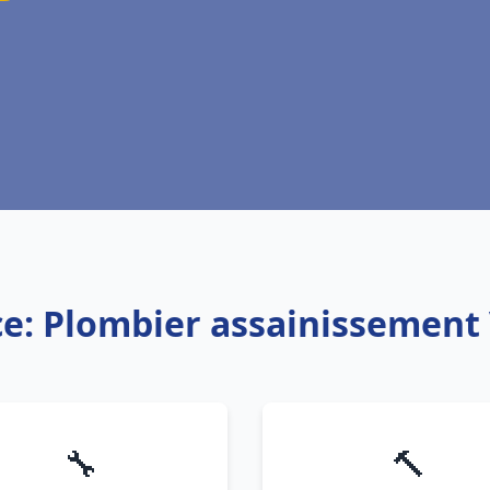
ce: Plombier assainissement
🔧
🔨