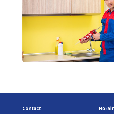
Contact
Horair