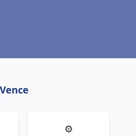
 Vence
⚙️