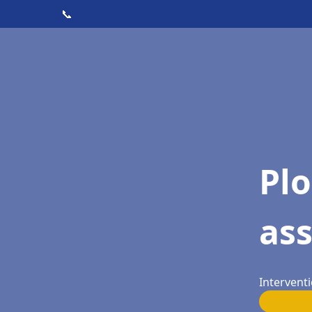
📞
Pl
as
Interventi