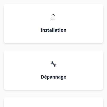
🚿
Installation
🔧
Dépannage