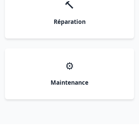
🔨
Réparation
⚙️
Maintenance