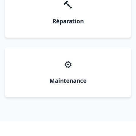
🔨
Réparation
⚙️
Maintenance