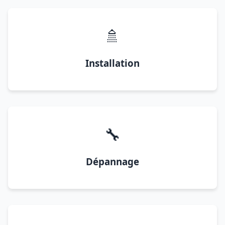
🚿
Installation
🔧
Dépannage