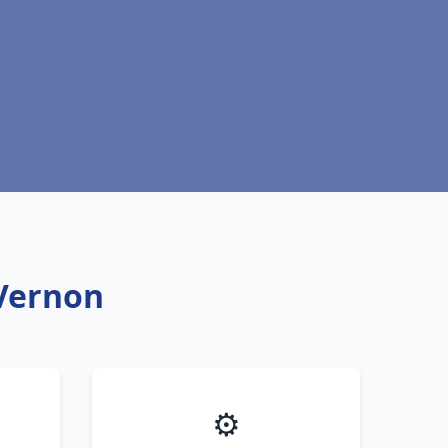
 Vernon
⚙️