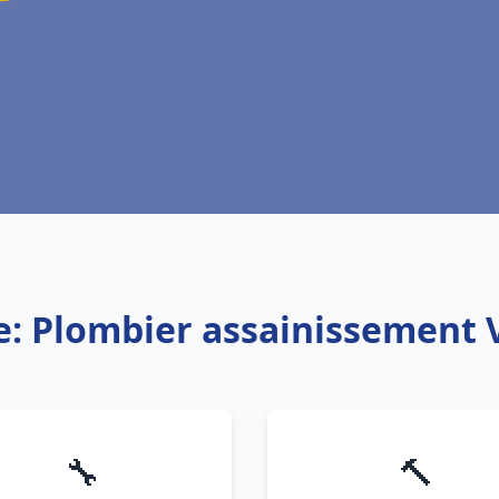
e: Plombier assainissement
🔧
🔨