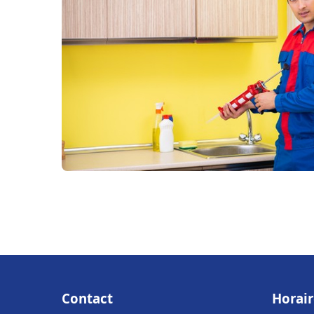
Contact
Horair