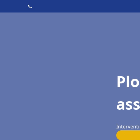
📞
Pl
as
Intervent