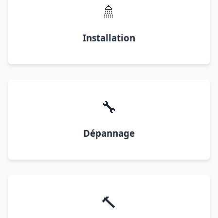
🚿
Installation
🔧
Dépannage
🔨