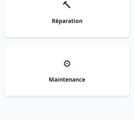
🔨
Réparation
⚙️
Maintenance