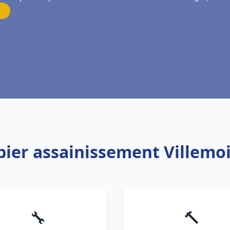
bier assainissement Villemo
🔧
🔨