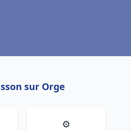
isson sur Orge
⚙️