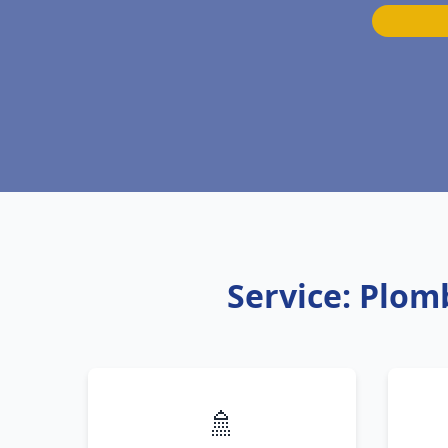
Service: Plom
🚿