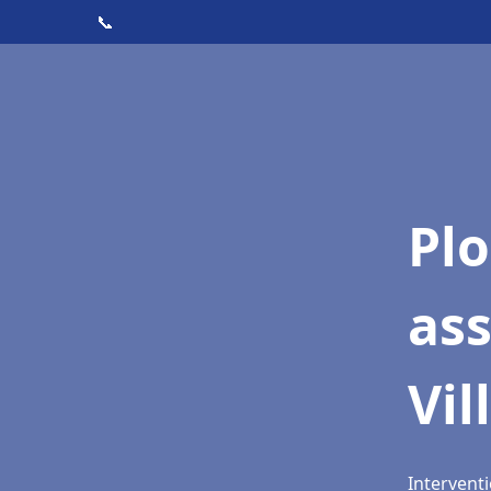
📞
Pl
as
Vil
Interventi