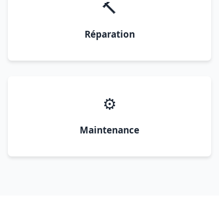
🔨
Réparation
⚙️
Maintenance