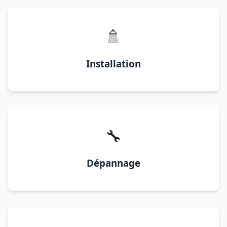
🚿
Installation
🔧
Dépannage