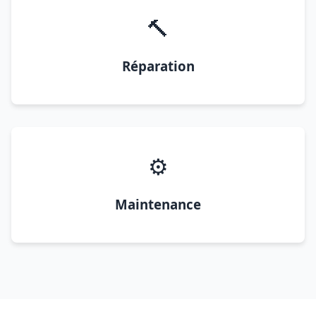
🔨
Réparation
⚙️
Maintenance