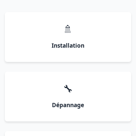
🚿
Installation
🔧
Dépannage