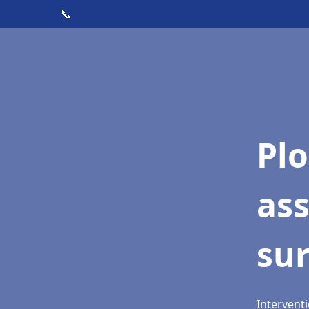
📞
Pl
ass
su
Interventi