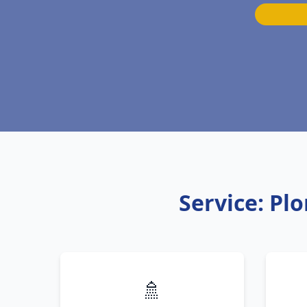
Service: Pl
🚿