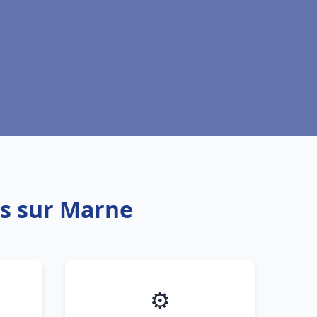
rs sur Marne
⚙️