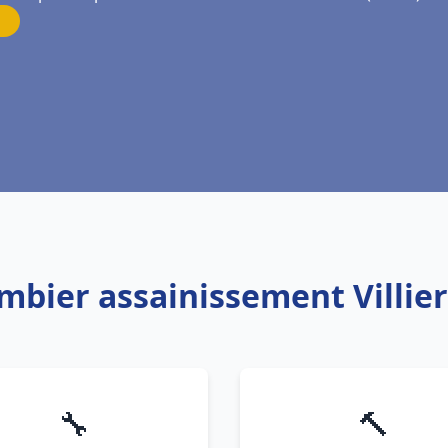
ombier assainissement Villie
🔧
🔨