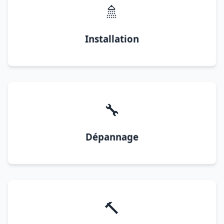
🚿
Installation
🔧
Dépannage
🔨