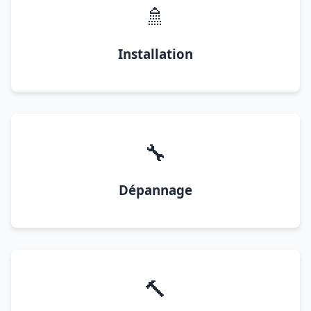
🚿
Installation
🔧
Dépannage
🔨