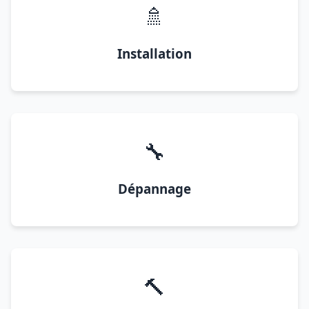
🚿
Installation
🔧
Dépannage
🔨